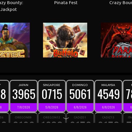
azy Bounty:
Pinata Fest
Crazy Bou
Jackpot
c: Bonus Hunt
Buffalo Rush
Dark Ritu
Y
JAPAN
SINGAPORE
DOMINGO
MALAYSIA
58
3965
0715
5061
4549
7
26
7/8/2026
5/8/2026
6/8/2026
6/8/2026
6
06
OREGON09
OREGON12
CADIZ01
CADIZ13
IT
06
0198
1233
8152
9153
5