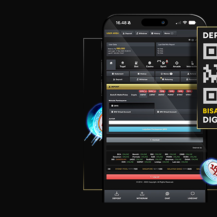
Anubis
Slotto 4D
Xmas