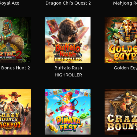
Royal Ace
Dragon Chi's Quest 2
Mahjong R
: Bonus Hunt 2
Buffalo Rush
Golden Eg
HIGHROLLER