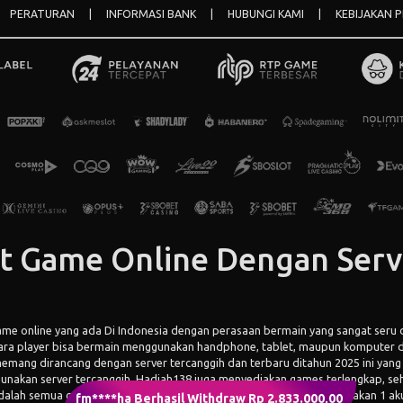
ghting Bull
Cat & Mouse
Aztec: Bonus 
PERATURAN
|
INFORMASI BANK
|
HUBUNGI KAMI
|
KEBIJAKAN P
Xmas
anji Bonanza
Starry Adventure
Phantom Mult
 Game Online Dengan Serv
game online yang ada Di Indonesia dengan perasaan bermain yang sangat ser
ara player bisa bermain menggunakan handphone, tablet, maupun komputer de
memang dirancang dengan server tercanggih dan terbaru ditahun 2025 ini ya
nakan server tercanggih, Hadiah138 juga menyediakan games terlengkap, sehin
 adalah semua games tersebut bisa dimainkan hanya dengan menggunakan 1 akun 
fm****ha Berhasil Withdraw Rp 2.833.000,00