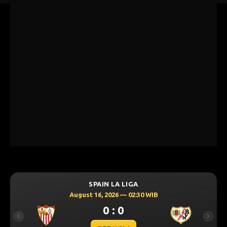
SPAIN LA LIGA
August 16, 2026 — 02:30 WIB
0 : 0
Previous
Next