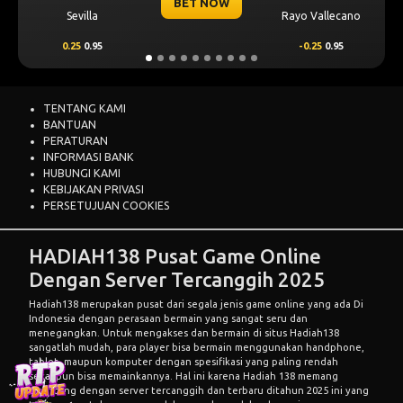
BET NOW
Sevilla
Rayo Vallecano
0.25
0.95
-0.25
0.95
TENTANG KAMI
BANTUAN
PERATURAN
INFORMASI BANK
HUBUNGI KAMI
KEBIJAKAN PRIVASI
PERSETUJUAN COOKIES
HADIAH138 Pusat Game Online
Dengan Server Tercanggih 2025
Hadiah138
merupakan pusat dari segala jenis game online yang ada Di
Indonesia dengan perasaan bermain yang sangat seru dan
menegangkan. Untuk mengakses dan bermain di situs Hadiah138
sangatlah mudah, para player bisa bermain menggunakan handphone,
tablet, maupun komputer dengan spesifikasi yang paling rendah
sekalipun bisa memainkannya. Hal ini karena Hadiah 138 memang
dirancang dengan server tercanggih dan terbaru ditahun 2025 ini yang